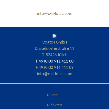
info@c-d-louis.com
Stratos GmbH
Düsseldorferstraße 11
D-52428 Jülich
T 49 (0)30 911 411 00
F 49 (0)30 911 411 09
info@c-d-louis.com
Legal
Kontakt